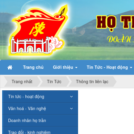
Trang chủ
Giới thiệu
Tin Tức - Hoạt động
Trang nhất
Tin Tức
Thông tin liên lạc
Tin tức - hoạt động
Văn hoá - Văn nghệ
Doanh nhân họ trần
Trao đổi - kinh nghiệm