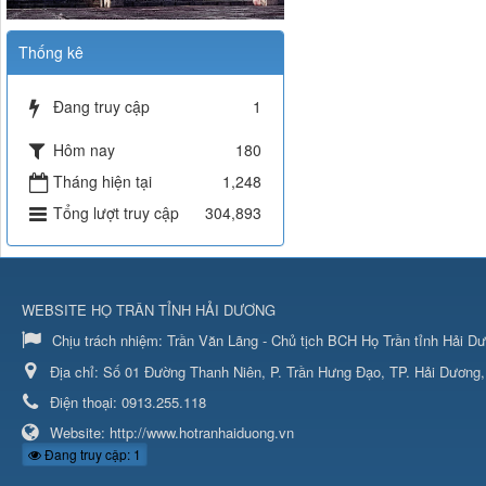
Thống kê
Đang truy cập
1
Hôm nay
180
Tháng hiện tại
1,248
Tổng lượt truy cập
304,893
WEBSITE HỌ TRÂN TỈNH HẢI DƯƠNG
Chịu trách nhiệm:
Trần Văn Lãng - Chủ tịch BCH Họ Trần tỉnh Hải D
Địa chỉ:
Số 01 Đường Thanh Niên, P. Trần Hưng Đạo, TP. Hải Dương,
Điện thoại:
0913.255.118
Website:
http://www.hotranhaiduong.vn
Đang truy cập: 1